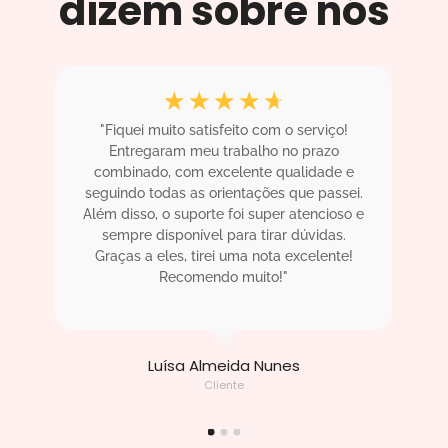
dizem sobre nós
☆
☆
☆
☆
☆
"Fiquei muito satisfeito com o serviço!
"
.
Entregaram meu trabalho no prazo
m
! O
combinado, com excelente qualidade e
sa
ha
seguindo todas as orientações que passei.
i
Além disso, o suporte foi super atencioso e
sempre disponível para tirar dúvidas.
ac
!"
Graças a eles, tirei uma nota excelente!
Recomendo muito!"
Luísa Almeida Nunes
Cliente