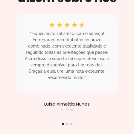
☆
☆
☆
☆
☆
"Fiquei muito satisfeito com o serviço!
"
.
Entregaram meu trabalho no prazo
m
! O
combinado, com excelente qualidade e
sa
ha
seguindo todas as orientações que passei.
i
Além disso, o suporte foi super atencioso e
sempre disponível para tirar dúvidas.
ac
!"
Graças a eles, tirei uma nota excelente!
Recomendo muito!"
Luísa Almeida Nunes
Cliente