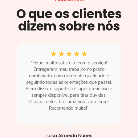
O que os clientes
dizem sobre nós
☆
☆
☆
☆
☆
"Fiquei muito satisfeito com o serviço!
"
.
Entregaram meu trabalho no prazo
m
! O
combinado, com excelente qualidade e
sa
ha
seguindo todas as orientações que passei.
i
Além disso, o suporte foi super atencioso e
sempre disponível para tirar dúvidas.
ac
!"
Graças a eles, tirei uma nota excelente!
Recomendo muito!"
Luísa Almeida Nunes