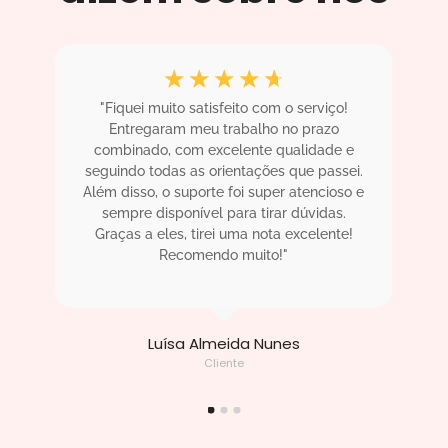
☆
☆
☆
☆
☆
"Fiquei muito satisfeito com o serviço!
"
.
Entregaram meu trabalho no prazo
m
! O
combinado, com excelente qualidade e
sa
ha
seguindo todas as orientações que passei.
i
Além disso, o suporte foi super atencioso e
sempre disponível para tirar dúvidas.
ac
!"
Graças a eles, tirei uma nota excelente!
Recomendo muito!"
Luísa Almeida Nunes
Cliente